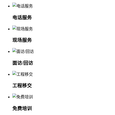
电话服务
现场服务
面访/回访
工程移交
免费培训