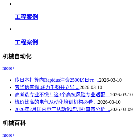
工程案例
工程案例
机械自动化
more+
传日本打算向Rapidus注资2500亿日元 ...
2026-03-10
芳华信有缘 联力千钧共立异 ...
2026-03-10
高考选专业不慌！这3个高抗风险专业适配 ...
2026-03-10
梳价比高的电气从动化培训机构必看 ...
2026-03-10
2026年2月国内电气从动化培训办事商分析 ...
2026-03-09
机械百科
more+