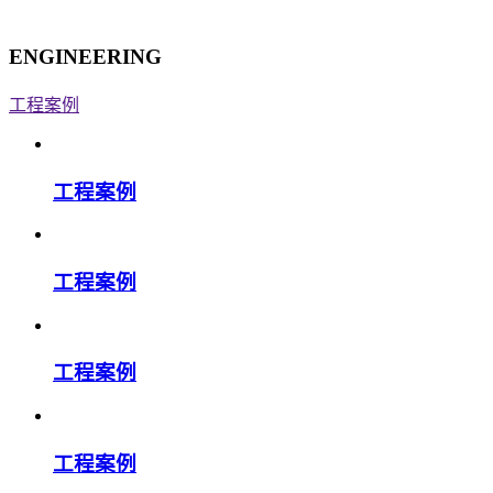
ENGINEERING
工程案例
工程案例
工程案例
工程案例
工程案例