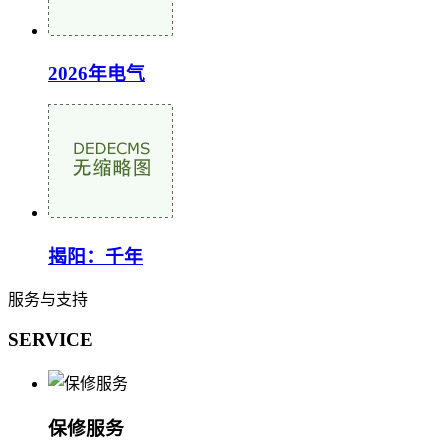
2026年电气
揭阳：千年
服务与支持
SERVICE
保修服务