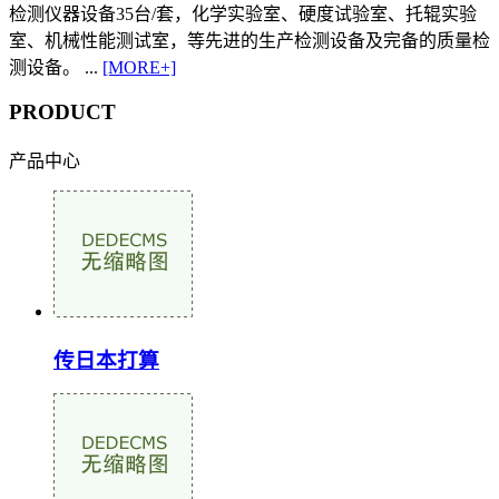
检测仪器设备35台/套，化学实验室、硬度试验室、托辊实验
室、机械性能测试室，等先进的生产检测设备及完备的质量检
测设备。 ...
[MORE+]
PRODUCT
产品中心
传日本打算